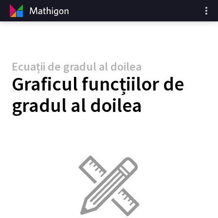
Ecuații de gradul al doilea
Graficul funcțiilor de
gradul al doilea