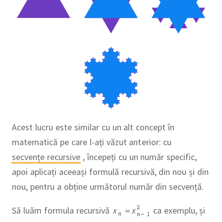
Acest lucru este similar cu un alt concept în
matematică pe care l-ați văzut anterior: cu
secvențe recursive
, începeți cu un număr specific,
apoi aplicați aceeași formulă recursivă, din nou și din
nou, pentru a obține următorul număr din secvență.
2
Să luăm formula recursivă
ca exemplu, și
x
=
x
n
n
−
1