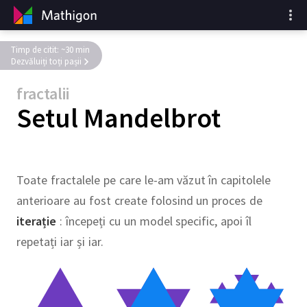
Timp de citit: ~30 min
Dezvăluiți toți pașii
fractalii
Setul Mandelbrot
Toate fractalele pe care le-am văzut în capitolele
anterioare au fost create folosind un proces de
iterație
: începeți cu un model specific, apoi îl
repetați iar și iar.