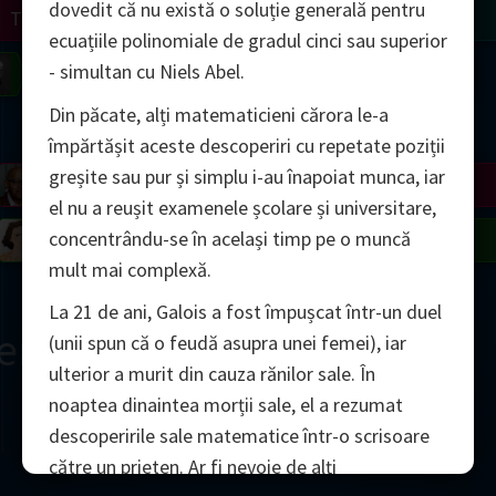
dovedit că nu există o soluție generală pentru
Turing
Tao
ecuațiile polinomiale de gradul cinci sau superior
- simultan cu Niels Abel.
on
Gardner
Serre
Uhlenbeck
Bourgain
Mirzakhani
Din păcate, alți matematicieni cărora le-a
Mandelbrot
împărtășit aceste descoperiri cu repetate poziții
greșite sau pur și simplu i-au înapoiat munca, iar
Blackwell
Penrose
el nu a reușit examenele școlare și universitare,
concentrându-se în același timp pe o muncă
del
Robinson
Easley
Matiyasevich
Avila
mult mai complexă.
La 21 de ani, Galois a fost împușcat într-un duel
ern
(unii spun că o feudă asupra unei femei), iar
ulterior a murit din cauza rănilor sale. În
noaptea dinaintea morții sale, el a rezumat
descoperirile sale matematice într-o scrisoare
către un prieten. Ar fi nevoie de alți
2000