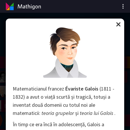
Cronologia matematicii
il
Nash
Grothendieck
Cohen
Conway
Thurston
Shamir
Wiles
Daubechies
Zhang
Viazovska
 Neumann
Johnson
Matematicianul francez
Évariste Galois
(1811 -
mogorov
Lorenz
1832) a avut o viață scurtă și tragică, totuși a
inventat două domenii cu totul noi ale
right
Erdős
matematicii:
teoria grupelor
și
teoria lui Galois
.
Chern
Wilkins
Langlands
Yau
Perelman
În timp ce era încă în adolescență, Galois a