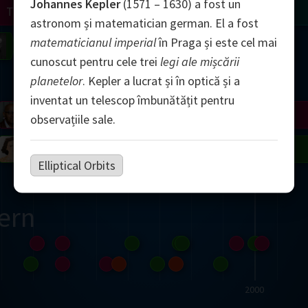
Johannes Kepler
(1571 – 1630) a fost un
Turing
Tao
astronom și matematician german. El a fost
matematicianul imperial
în Praga și este cel mai
on
Gardner
Serre
Uhlenbeck
Bourgain
Mirzakhani
cunoscut pentru cele trei
legi ale mișcării
Mandelbrot
planetelor
. Kepler a lucrat și în optică și a
inventat un telescop îmbunătățit pentru
Blackwell
Penrose
observațiile sale.
del
Robinson
Easley
Matiyasevich
Avila
Elliptical Orbits
ern
2000