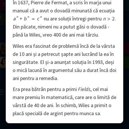
În 1637, Pierre de Fermat, a scris în marja unui
Turing
Tao
manual că a avut o dovadă minunată că ecuația
n
n
n
a
+
b
=
c
nu are soluții întregi pentru
n
>
2
.
on
Gardner
Serre
Uhlenbeck
Bourgain
Mirzakhani
Din păcate, nimeni nu a putut găsi o dovadă -
Mandelbrot
până la Wiles, vreo 400 de ani mai târziu.
Wiles era fascinat de problemă încă de la vârsta
Blackwell
Penrose
de 10 ani și a petrecut șapte ani lucrând la ea în
singurătate. El și-a anunțat soluția în 1993, deși
del
Robinson
Easley
Matiyasevich
Avila
o mică lacună în argumentul său a durat încă doi
ani pentru a remedia.
ern
Era prea bătrân pentru a primi
Fields
, cel mai
mare premiu în matematică, care are o limită de
vârstă de 40 de ani. În schimb, Wiles a primit o
placă specială de argint pentru munca sa.
2000