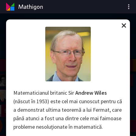
Cronologia matematicii
il
Nash
Grothendieck
Cohen
Conway
Thurston
Shamir
Wiles
Daubechies
Zhang
Viazovska
 Neumann
Johnson
Matematicianul britanic Sir
Andrew Wiles
mogorov
Lorenz
(născut în 1953) este cel mai cunoscut pentru că
a demonstrat ultima teoremă a lui Fermat, care
right
Erdős
până atunci a fost una dintre cele mai faimoase
Chern
Wilkins
Langlands
Yau
Perelman
probleme nesoluționate în matematică.